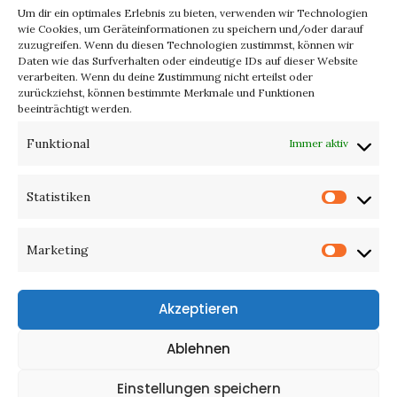
Um dir ein optimales Erlebnis zu bieten, verwenden wir Technologien
wie Cookies, um Geräteinformationen zu speichern und/oder darauf
zuzugreifen. Wenn du diesen Technologien zustimmst, können wir
Daten wie das Surfverhalten oder eindeutige IDs auf dieser Website
verarbeiten. Wenn du deine Zustimmung nicht erteilst oder
zurückziehst, können bestimmte Merkmale und Funktionen
beeinträchtigt werden.
Funktional
Immer aktiv
Statistiken
Statist
Details
Marketing
Marke
Likes:
13
Akzeptieren
Address:
Ahornweg 27, 42499 Hückeswagen
Ablehnen
Einstellungen speichern
Phone:
02192.933913